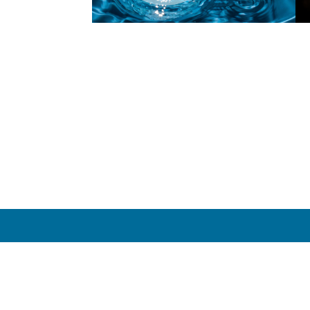
t 4
Baselstrasse 7
041 619 15 9
s
6252 Dagmersellen
info@baucon