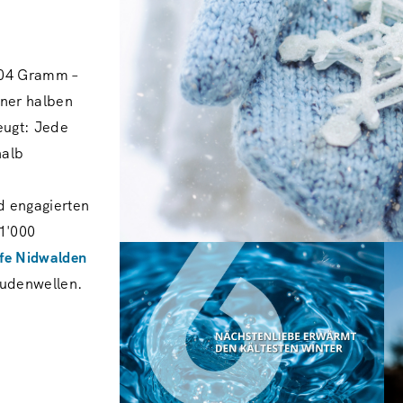
.004 Gramm –
iner halben
eugt: Jede
halb
 engagierten
 1'000
lfe Nidwalden
eudenwellen.